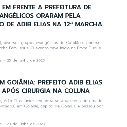
EM FRENTE A PREFEITURA DE
VANGÉLICOS ORARAM PELA
 DE ADIB ELIAS NA 12ª MARCHA
), diversos grupos evangélicos de Catalão uniram-se
archa Para Jesus. O evento teve início na Praça Duque...
s
-
25 de junho de 2023
M GOIÂNIA: PREFEITO ADIB ELIAS
 APÓS CIRURGIA NA COLUNA
, Adib Elias Júnior, encontra-se atualmente internado
entados, em Goiânia, capital de Goiás. Ele passou por
s
-
23 de junho de 2023