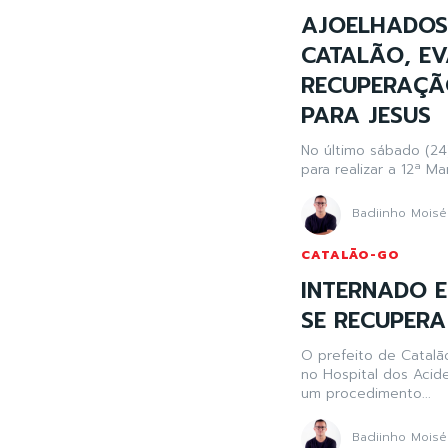
AJOELHADOS 
CATALÃO, E
RECUPERAÇÃO
PARA JESUS
No último sábado (24
para realizar a 12ª M
Badiinho Moisé
CATALÃO-GO
INTERNADO E
SE RECUPERA
O prefeito de Catalão
no Hospital dos Acid
um procedimento...
Badiinho Moisé