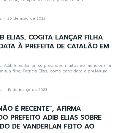
s
-
26 de maio de 2023
IB ELIAS, COGITA LANÇAR FILHA
ATA À PREFEITA DE CATALÃO EM
, Adib Elias Júnior, surpreendeu muitos ao mencionar a
r sua filha, Patrícia Elias, como candidata à prefeitura
s
-
13 de março de 2023
“NÃO É RECENTE”, AFIRMA
DO PREFEITO ADIB ELIAS SOBRE
DO DE VANDERLAN FEITO AO