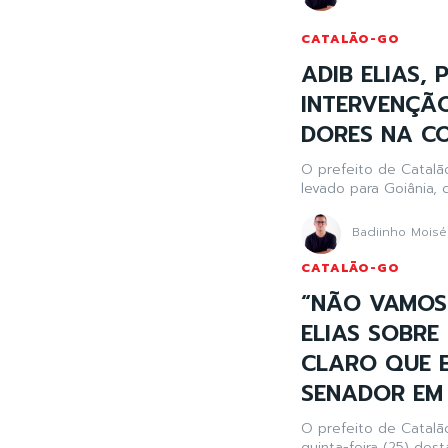
CATALÃO-GO
ADIB ELIAS,
INTERVENÇÃO
DORES NA C
O prefeito de Catalão,
levado para Goiânia, c
Badiinho Moisé
CATALÃO-GO
“NÃO VAMOS 
ELIAS SOBRE
CLARO QUE 
SENADOR EM
O prefeito de Catalão
quinta-feira (25) de