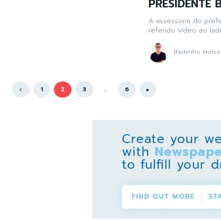
PRESIDENTE
A assessoria do prefe
referido vídeo ao lad
Badiinho Moisé
1
2
3
...
6