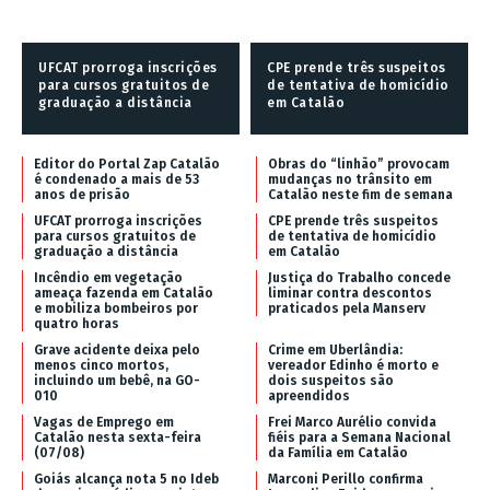
UFCAT prorroga inscrições
CPE prende três suspeitos
para cursos gratuitos de
de tentativa de homicídio
graduação a distância
em Catalão
Editor do Portal Zap Catalão
Obras do “linhão” provocam
é condenado a mais de 53
mudanças no trânsito em
anos de prisão
Catalão neste fim de semana
UFCAT prorroga inscrições
CPE prende três suspeitos
para cursos gratuitos de
de tentativa de homicídio
graduação a distância
em Catalão
Incêndio em vegetação
Justiça do Trabalho concede
ameaça fazenda em Catalão
liminar contra descontos
e mobiliza bombeiros por
praticados pela Manserv
quatro horas
Grave acidente deixa pelo
Crime em Uberlândia:
menos cinco mortos,
vereador Edinho é morto e
incluindo um bebê, na GO-
dois suspeitos são
010
apreendidos
Vagas de Emprego em
Frei Marco Aurélio convida
Catalão nesta sexta-feira
fiéis para a Semana Nacional
(07/08)
da Família em Catalão
Goiás alcança nota 5 no Ideb
Marconi Perillo confirma