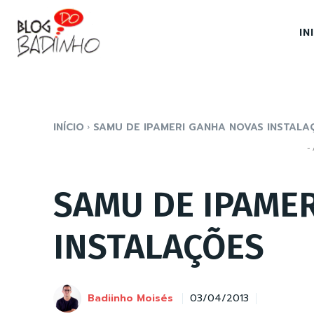
IN
INÍCIO
SAMU DE IPAMERI GANHA NOVAS INSTALA
- 
SAMU DE IPAME
INSTALAÇÕES
Badiinho Moisés
03/04/2013