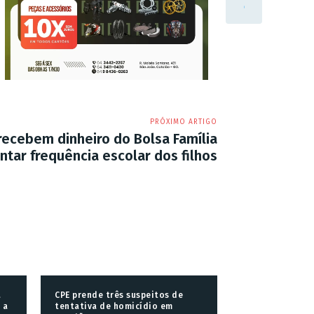
PRÓXIMO ARTIGO
recebem dinheiro do Bolsa Família
tar frequência escolar dos filhos
a
CPE prende três suspeitos de
 a
tentativa de homicídio em