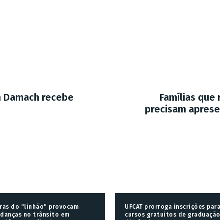
h Damach recebe
Famílias que 
precisam apresen
ras do “linhão” provocam
UFCAT prorroga inscrições par
danças no trânsito em
cursos gratuitos de graduação