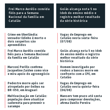
Frei Marco Aurélio convida
Goiás alcança nota 5 no
fiéis para a Semana
Ideb do ensino médio e
Nacional da Família em
registra melhor resultado
Catalão
da série histórica
Crime em Uberlândia:
Vagas de Emprego em
vereador Edinho é morto e
Catalão nesta sexta-feira
dois suspeitos são
(07/08)
apreendidos
Frei Marco Aurélio convida
Goiás alcança nota 5 no Ideb
fiéis para a Semana Nacional
do ensino médio e registra
da Família em Catalão
melhor resultado da série
histórica
Marconi Perillo confirma
Homem investigado por
Jacqueline Zaiden como vice
roubos a bancos morre em
e mira apoio do agronegócio
confronto com a CPE, em
Catalão
Pedestre morre após ser
Vagas de Emprego em
atropelado por ônibus na
Catalão nesta quinta-feira
BR-050, em Araguari
(06/08)
Multivacinação em Catalão:
Manserv tem prazo até sexta
população deve atualizar
para comprovar devoluções,
caderneta para prevenir o
afirma Danilo Pereira
sarampo