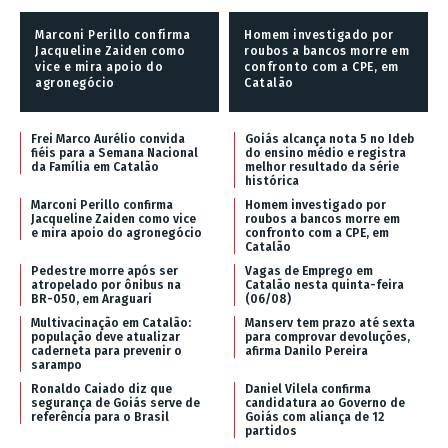
Marconi Perillo confirma
Homem investigado por
Jacqueline Zaiden como
roubos a bancos morre em
vice e mira apoio do
confronto com a CPE, em
agronegócio
Catalão
Frei Marco Aurélio convida
Goiás alcança nota 5 no Ideb
fiéis para a Semana Nacional
do ensino médio e registra
da Família em Catalão
melhor resultado da série
histórica
Marconi Perillo confirma
Homem investigado por
Jacqueline Zaiden como vice
roubos a bancos morre em
e mira apoio do agronegócio
confronto com a CPE, em
Catalão
Pedestre morre após ser
Vagas de Emprego em
atropelado por ônibus na
Catalão nesta quinta-feira
BR-050, em Araguari
(06/08)
Multivacinação em Catalão:
Manserv tem prazo até sexta
população deve atualizar
para comprovar devoluções,
caderneta para prevenir o
afirma Danilo Pereira
sarampo
Ronaldo Caiado diz que
Daniel Vilela confirma
segurança de Goiás serve de
candidatura ao Governo de
referência para o Brasil
Goiás com aliança de 12
partidos