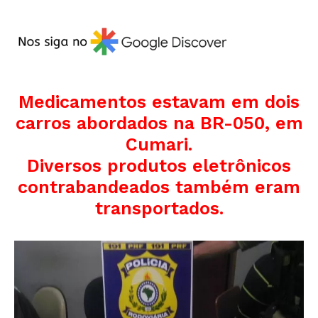
Medicamentos estavam em dois
carros abordados na BR-050, em
Cumari.
Diversos produtos eletrônicos
contrabandeados também eram
transportados.