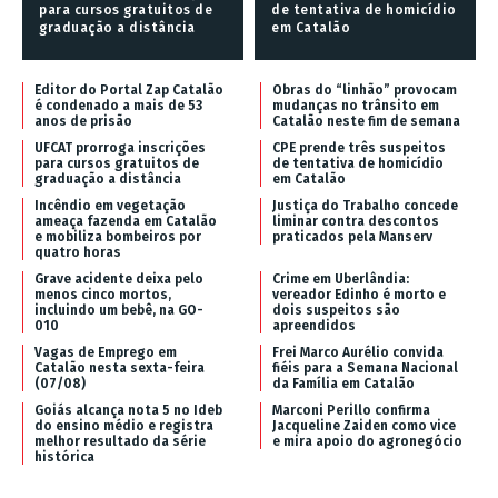
para cursos gratuitos de
de tentativa de homicídio
graduação a distância
em Catalão
Editor do Portal Zap Catalão
Obras do “linhão” provocam
é condenado a mais de 53
mudanças no trânsito em
anos de prisão
Catalão neste fim de semana
UFCAT prorroga inscrições
CPE prende três suspeitos
para cursos gratuitos de
de tentativa de homicídio
graduação a distância
em Catalão
Incêndio em vegetação
Justiça do Trabalho concede
ameaça fazenda em Catalão
liminar contra descontos
e mobiliza bombeiros por
praticados pela Manserv
quatro horas
Grave acidente deixa pelo
Crime em Uberlândia:
menos cinco mortos,
vereador Edinho é morto e
incluindo um bebê, na GO-
dois suspeitos são
010
apreendidos
Vagas de Emprego em
Frei Marco Aurélio convida
Catalão nesta sexta-feira
fiéis para a Semana Nacional
(07/08)
da Família em Catalão
Goiás alcança nota 5 no Ideb
Marconi Perillo confirma
do ensino médio e registra
Jacqueline Zaiden como vice
melhor resultado da série
e mira apoio do agronegócio
histórica