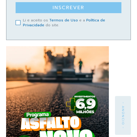
INSCREVER
Li e aceito os
Termos de Uso
e a
Política de
Privacidade
do site.
- ANÚNCIO -