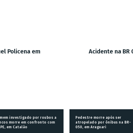
el Policena em
Acidente na BR 
mem investigado por roubos a
Pedestre morre após ser
ncos morre em confronto com
atropelado por ônibus na BR-
CPE, em Catalão
050, em Araguari