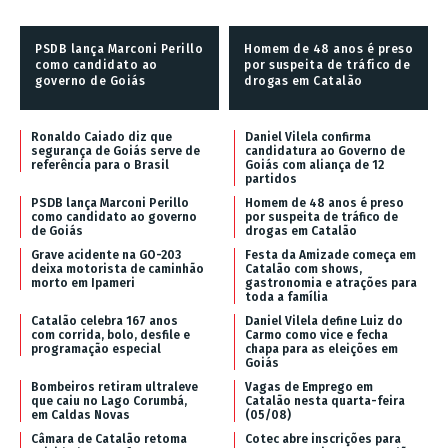
PSDB lança Marconi Perillo
Homem de 48 anos é preso
como candidato ao
por suspeita de tráfico de
governo de Goiás
drogas em Catalão
Ronaldo Caiado diz que
Daniel Vilela confirma
segurança de Goiás serve de
candidatura ao Governo de
referência para o Brasil
Goiás com aliança de 12
partidos
PSDB lança Marconi Perillo
Homem de 48 anos é preso
como candidato ao governo
por suspeita de tráfico de
de Goiás
drogas em Catalão
Grave acidente na GO-203
Festa da Amizade começa em
deixa motorista de caminhão
Catalão com shows,
morto em Ipameri
gastronomia e atrações para
toda a família
Catalão celebra 167 anos
Daniel Vilela define Luiz do
com corrida, bolo, desfile e
Carmo como vice e fecha
programação especial
chapa para as eleições em
Goiás
Bombeiros retiram ultraleve
Vagas de Emprego em
que caiu no Lago Corumbá,
Catalão nesta quarta-feira
em Caldas Novas
(05/08)
Câmara de Catalão retoma
Cotec abre inscrições para