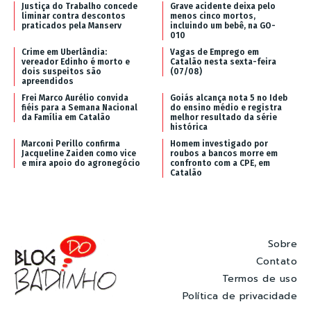
Justiça do Trabalho concede
Grave acidente deixa pelo
liminar contra descontos
menos cinco mortos,
praticados pela Manserv
incluindo um bebê, na GO-
010
Crime em Uberlândia:
Vagas de Emprego em
vereador Edinho é morto e
Catalão nesta sexta-feira
dois suspeitos são
(07/08)
apreendidos
Frei Marco Aurélio convida
Goiás alcança nota 5 no Ideb
fiéis para a Semana Nacional
do ensino médio e registra
da Família em Catalão
melhor resultado da série
histórica
Marconi Perillo confirma
Homem investigado por
Jacqueline Zaiden como vice
roubos a bancos morre em
e mira apoio do agronegócio
confronto com a CPE, em
Catalão
Sobre
Contato
Termos de uso
Política de privacidade