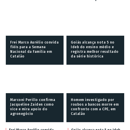
Frei Marco Aurélio convida
Goiás alcança nota 5 no
fiéis para a Semana
Ideb do ensino médio e
Nacional da Família em
registra melhor resultado
Catalão
da série histórica
Marconi Perillo confirma
Homem investigado por
Jacqueline Zaiden como
roubos a bancos morre em
vice e mira apoio do
confronto com a CPE, em
agronegócio
Catalão
Frei Marco Aurélio convida
Goiás alcança nota 5 no Ideb