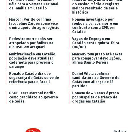
fiéis para a Semana Nacional
do ensino médio e registra
da Família em Catalão
melhor resultado da série
histórica
Marconi Perillo confirma
Homem investigado por
Jacqueline Zaiden como vice
roubos a bancos morre em
e mira apoio do agronegócio
confronto com a CPE, em
Catalão
Pedestre morre após ser
Vagas de Emprego em
atropelado por ônibus na
Catalão nesta quinta-feira
BR-050, em Araguari
(06/08)
Multivacinação em Catalão:
Manserv tem prazo até sexta
população deve atualizar
para comprovar devoluções,
caderneta para prevenir o
afirma Danilo Pereira
sarampo
Ronaldo Caiado diz que
Daniel Vilela confirma
segurança de Goiás serve de
candidatura ao Governo de
referência para o Brasil
Goiás com aliança de 12
partidos
PSDB lança Marconi Perillo
Homem de 48 anos é preso
como candidato ao governo
por suspeita de tráfico de
de Goiás
drogas em Catalão
Sobre