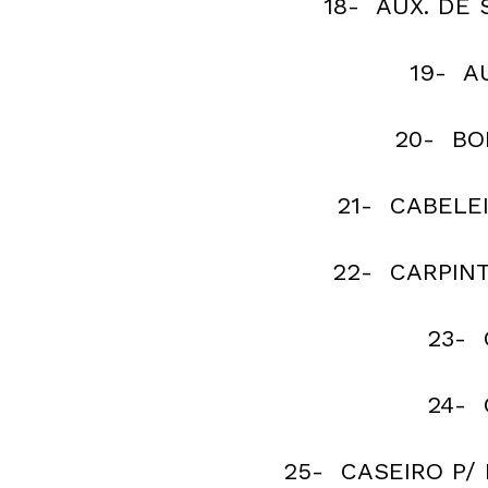
18- AUX. DE 
19- A
20- BO
21- CABELEI
22- CARPINT
23- 
24- 
25- CASEIRO P/