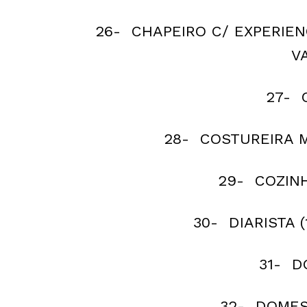
26- CHAPEIRO C/ EXPERIEN
V
27- 
28- COSTUREIRA M
29- COZINH
30- DIARISTA 
31- D
32- DOMEST