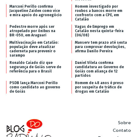
Marconi Perillo confirma
Homem investigado por
Jacqueline Zaiden como vice
roubos a bancos morre em
e mira apoio do agronegócio
confronto com a CPE, em
Catalão
Pedestre morre após ser
Vagas de Emprego em
atropelado por ônibus na
Catalão nesta quinta-feira
BR-050, em Araguari
(06/08)
Multivacinação em Catalão:
Manserv tem prazo até sexta
população deve atualizar
para comprovar devoluções,
caderneta para prevenir o
afirma Danilo Pereira
sarampo
Ronaldo Caiado diz que
Daniel Vilela confirma
segurança de Goiás serve de
candidatura ao Governo de
referência para o Brasil
Goiás com aliança de 12
partidos
PSDB lança Marconi Perillo
Homem de 48 anos é preso
como candidato ao governo
por suspeita de tráfico de
de Goiás
drogas em Catalão
Sobre
Contato