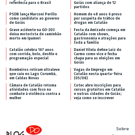
referência para o Brasil
Goiás com aliança de 12
partidos
PSDB lança Marconi Perillo
Homem de 48 anos é preso
como candidato ao governo
por suspeita de tráfico de
de Goiás
drogas em Catalão
Grave acidente na GO-203
Festa da Amizade começa em
deixa motorista de caminhão
Catalão com shows,
morto em Ipameri
gastronomia e atrações para
toda a família
Catalão celebra 167 anos
Daniel Vilela define Luiz do
com corrida, bolo, desfile e
Carmo como vice e fecha
programação especial
chapa para as eleições em
Goiás
Bombeiros retiram ultraleve
Vagas de Emprego em
que caiu no Lago Corumbá,
Catalão nesta quarta-feira
em Caldas Novas
(05/08)
Câmara de Catalão retoma
Cotec abre inscrições para
atividades com foco no
cursos gratuitos em Catalão
combate à violência contra a
e outras cidades de Goiás;
mulher
veja como se inscrever
Sobre