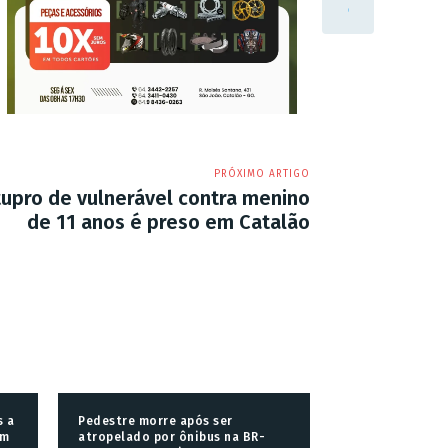
PRÓXIMO ARTIGO
tupro de vulnerável contra menino
de 11 anos é preso em Catalão
s a
Pedestre morre após ser
om
atropelado por ônibus na BR-