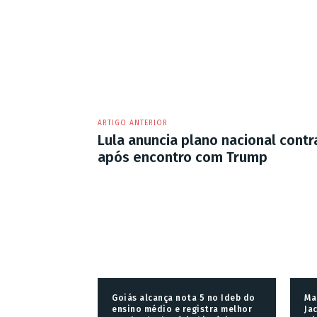
ARTIGO ANTERIOR
Lula anuncia plano nacional cont
após encontro com Trump
Goiás alcança nota 5 no Ideb do
Ma
ensino médio e registra melhor
Ja