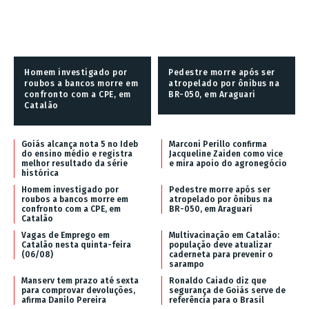
Homem investigado por
Pedestre morre após ser
roubos a bancos morre em
atropelado por ônibus na
confronto com a CPE, em
BR-050, em Araguari
Catalão
Goiás alcança nota 5 no Ideb
Marconi Perillo confirma
do ensino médio e registra
Jacqueline Zaiden como vice
melhor resultado da série
e mira apoio do agronegócio
histórica
Homem investigado por
Pedestre morre após ser
roubos a bancos morre em
atropelado por ônibus na
confronto com a CPE, em
BR-050, em Araguari
Catalão
Vagas de Emprego em
Multivacinação em Catalão:
Catalão nesta quinta-feira
população deve atualizar
(06/08)
caderneta para prevenir o
sarampo
Manserv tem prazo até sexta
Ronaldo Caiado diz que
para comprovar devoluções,
segurança de Goiás serve de
afirma Danilo Pereira
referência para o Brasil