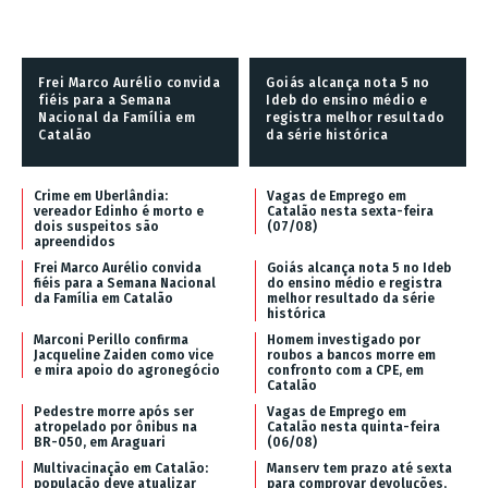
Frei Marco Aurélio convida
Goiás alcança nota 5 no
fiéis para a Semana
Ideb do ensino médio e
Nacional da Família em
registra melhor resultado
Catalão
da série histórica
Crime em Uberlândia:
Vagas de Emprego em
vereador Edinho é morto e
Catalão nesta sexta-feira
dois suspeitos são
(07/08)
apreendidos
Frei Marco Aurélio convida
Goiás alcança nota 5 no Ideb
fiéis para a Semana Nacional
do ensino médio e registra
da Família em Catalão
melhor resultado da série
histórica
Marconi Perillo confirma
Homem investigado por
Jacqueline Zaiden como vice
roubos a bancos morre em
e mira apoio do agronegócio
confronto com a CPE, em
Catalão
Pedestre morre após ser
Vagas de Emprego em
atropelado por ônibus na
Catalão nesta quinta-feira
BR-050, em Araguari
(06/08)
Multivacinação em Catalão:
Manserv tem prazo até sexta
população deve atualizar
para comprovar devoluções,