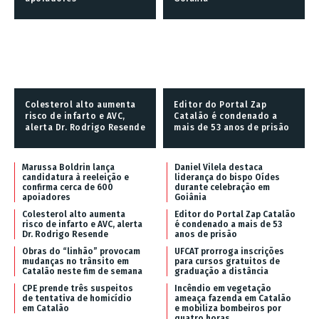
Colesterol alto aumenta
Editor do Portal Zap
risco de infarto e AVC,
Catalão é condenado a
alerta Dr. Rodrigo Resende
mais de 53 anos de prisão
Marussa Boldrin lança
Daniel Vilela destaca
candidatura à reeleição e
liderança do bispo Oídes
confirma cerca de 600
durante celebração em
apoiadores
Goiânia
Colesterol alto aumenta
Editor do Portal Zap Catalão
risco de infarto e AVC, alerta
é condenado a mais de 53
Dr. Rodrigo Resende
anos de prisão
Obras do “linhão” provocam
UFCAT prorroga inscrições
mudanças no trânsito em
para cursos gratuitos de
Catalão neste fim de semana
graduação a distância
CPE prende três suspeitos
Incêndio em vegetação
de tentativa de homicídio
ameaça fazenda em Catalão
em Catalão
e mobiliza bombeiros por
quatro horas