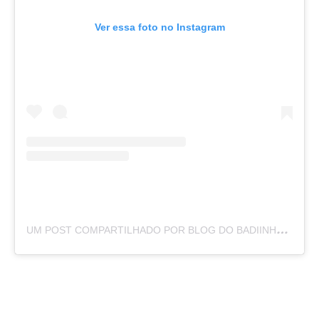
Ver essa foto no Instagram
U
M POST COMPARTILHADO POR BLOG DO BADIINHO (@BLOGDOBADIINHO)