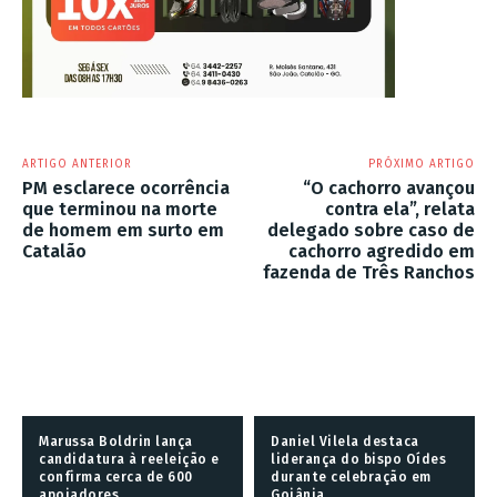
ARTIGO ANTERIOR
PRÓXIMO ARTIGO
PM esclarece ocorrência
“O cachorro avançou
que terminou na morte
contra ela”, relata
de homem em surto em
delegado sobre caso de
Catalão
cachorro agredido em
fazenda de Três Ranchos
Marussa Boldrin lança
Daniel Vilela destaca
candidatura à reeleição e
liderança do bispo Oídes
confirma cerca de 600
durante celebração em
apoiadores
Goiânia