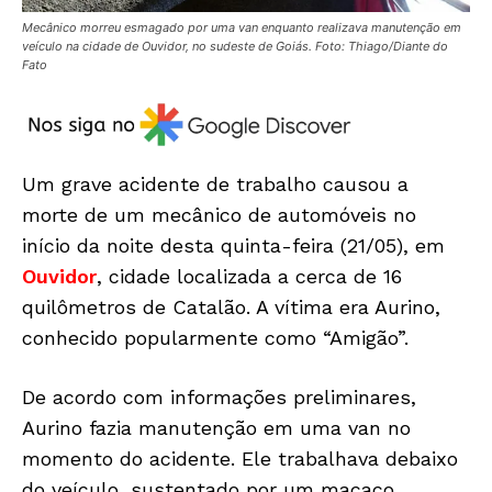
Mecânico morreu esmagado por uma van enquanto realizava manutenção em
veículo na cidade de Ouvidor, no sudeste de Goiás. Foto: Thiago/Diante do
Fato
Um grave acidente de trabalho causou a
morte de um mecânico de automóveis no
início da noite desta quinta-feira (21/05), em
Ouvidor
, cidade localizada a cerca de 16
quilômetros de
Catalão
. A vítima era Aurino,
conhecido popularmente como “Amigão”.
De acordo com informações preliminares,
Aurino fazia manutenção em uma van no
momento do acidente. Ele trabalhava debaixo
do veículo, sustentado por um macaco