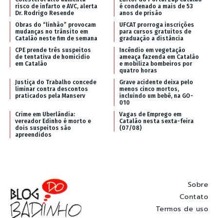
risco de infarto e AVC, alerta
é condenado a mais de 53
Dr. Rodrigo Resende
anos de prisão
Obras do “linhão” provocam
UFCAT prorroga inscrições
mudanças no trânsito em
para cursos gratuitos de
Catalão neste fim de semana
graduação a distância
CPE prende três suspeitos
Incêndio em vegetação
de tentativa de homicídio
ameaça fazenda em Catalão
em Catalão
e mobiliza bombeiros por
quatro horas
Justiça do Trabalho concede
Grave acidente deixa pelo
liminar contra descontos
menos cinco mortos,
praticados pela Manserv
incluindo um bebê, na GO-
010
Crime em Uberlândia:
Vagas de Emprego em
vereador Edinho é morto e
Catalão nesta sexta-feira
dois suspeitos são
(07/08)
apreendidos
Sobre
Contato
Termos de uso