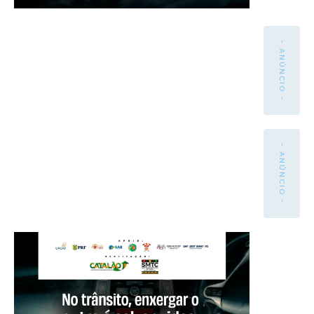
- ANÚNCIO -
- ANÚNCIO -