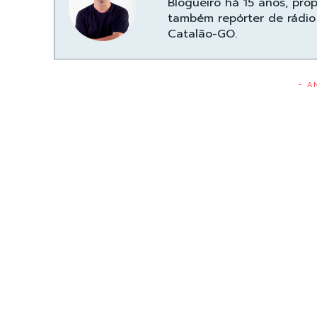
Blogueiro há 15 anos, pro
também repórter de rádio 
Catalão-GO.
- A