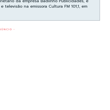
prietário da empresa Badiinho Publicidades, e
e televisão na emissora Cultura FM 101,1, em
NÚNCIO -