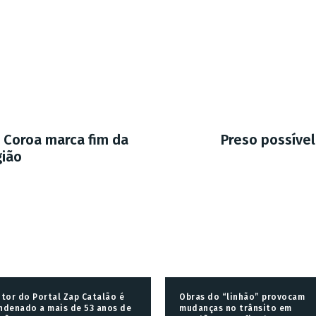
a Coroa marca fim da
Preso possíve
gião
itor do Portal Zap Catalão é
Obras do “linhão” provocam
ndenado a mais de 53 anos de
mudanças no trânsito em