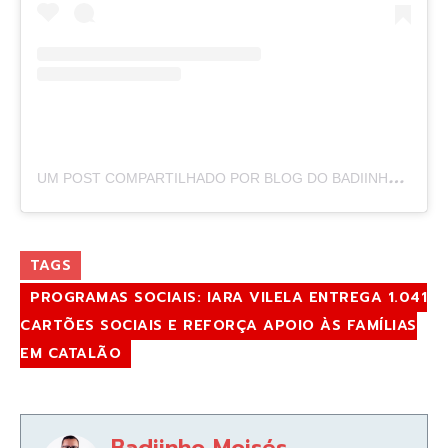
U
M POST COMPARTILHADO POR BLOG DO BADIINHO (@BLOGDOBADIINHO)
TAGS
PROGRAMAS SOCIAIS: IARA VILELA ENTREGA 1.041
CARTÕES SOCIAIS E REFORÇA APOIO ÀS FAMÍLIAS
EM CATALÃO
Badiinho Moisés