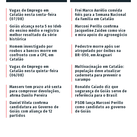
Vagas de Emprego em
Frei Marco Aurélio convida
Catalão nesta sexta-feira
fiéis para a Semana Nacional
(07/08)
da Família em Catalão
Goiás alcança nota 5 no Ideb
Marconi Perillo confirma
do ensino médio e registra
Jacqueline Zaiden como vice
melhor resultado da série
e mira apoio do agronegócio
histórica
Homem investigado por
Pedestre morre após ser
roubos a bancos morre em
atropelado por ônibus na
confronto com a CPE, em
BR-050, em Araguari
Catalão
Vagas de Emprego em
Multivacinação em Catalão:
Catalão nesta quinta-feira
população deve atualizar
(06/08)
caderneta para prevenir o
sarampo
Manserv tem prazo até sexta
Ronaldo Caiado diz que
para comprovar devoluções,
segurança de Goiás serve de
afirma Danilo Pereira
referência para o Brasil
Daniel Vilela confirma
PSDB lança Marconi Perillo
candidatura ao Governo de
como candidato ao governo
Goiás com aliança de 12
de Goiás
partidos