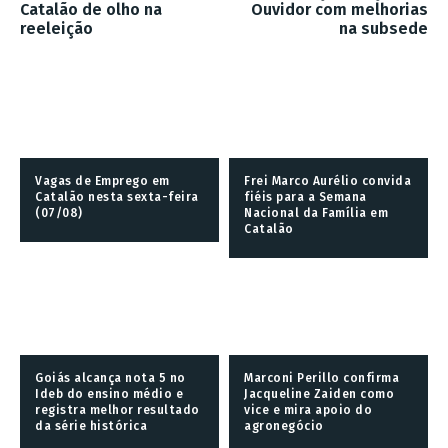
Catalão de olho na
Ouvidor com melhorias
reeleição
na subsede
Vagas de Emprego em
Frei Marco Aurélio convida
Catalão nesta sexta-feira
fiéis para a Semana
(07/08)
Nacional da Família em
Catalão
Goiás alcança nota 5 no
Marconi Perillo confirma
Ideb do ensino médio e
Jacqueline Zaiden como
registra melhor resultado
vice e mira apoio do
da série histórica
agronegócio