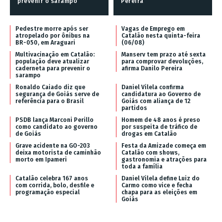
prevenir o sarampo
Pereira
Pedestre morre após ser
Vagas de Emprego em
atropelado por ônibus na
Catalão nesta quinta-feira
BR-050, em Araguari
(06/08)
Multivacinação em Catalão:
Manserv tem prazo até sexta
população deve atualizar
para comprovar devoluções,
caderneta para prevenir o
afirma Danilo Pereira
sarampo
Ronaldo Caiado diz que
Daniel Vilela confirma
segurança de Goiás serve de
candidatura ao Governo de
referência para o Brasil
Goiás com aliança de 12
partidos
PSDB lança Marconi Perillo
Homem de 48 anos é preso
como candidato ao governo
por suspeita de tráfico de
de Goiás
drogas em Catalão
Grave acidente na GO-203
Festa da Amizade começa em
deixa motorista de caminhão
Catalão com shows,
morto em Ipameri
gastronomia e atrações para
toda a família
Catalão celebra 167 anos
Daniel Vilela define Luiz do
com corrida, bolo, desfile e
Carmo como vice e fecha
programação especial
chapa para as eleições em
Goiás