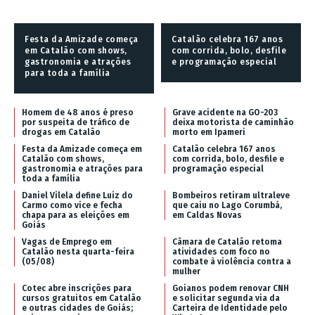
Festa da Amizade começa
Catalão celebra 167 anos
em Catalão com shows,
com corrida, bolo, desfile
gastronomia e atrações
e programação especial
para toda a família
Homem de 48 anos é preso
Grave acidente na GO-203
por suspeita de tráfico de
deixa motorista de caminhão
drogas em Catalão
morto em Ipameri
Festa da Amizade começa em
Catalão celebra 167 anos
Catalão com shows,
com corrida, bolo, desfile e
gastronomia e atrações para
programação especial
toda a família
Daniel Vilela define Luiz do
Bombeiros retiram ultraleve
Carmo como vice e fecha
que caiu no Lago Corumbá,
chapa para as eleições em
em Caldas Novas
Goiás
Vagas de Emprego em
Câmara de Catalão retoma
Catalão nesta quarta-feira
atividades com foco no
(05/08)
combate à violência contra a
mulher
Cotec abre inscrições para
Goianos podem renovar CNH
cursos gratuitos em Catalão
e solicitar segunda via da
e outras cidades de Goiás;
Carteira de Identidade pelo