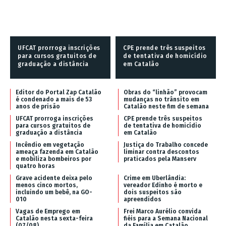
UFCAT prorroga inscrições
CPE prende três suspeitos
para cursos gratuitos de
de tentativa de homicídio
graduação a distância
em Catalão
Editor do Portal Zap Catalão
Obras do “linhão” provocam
é condenado a mais de 53
mudanças no trânsito em
anos de prisão
Catalão neste fim de semana
UFCAT prorroga inscrições
CPE prende três suspeitos
para cursos gratuitos de
de tentativa de homicídio
graduação a distância
em Catalão
Incêndio em vegetação
Justiça do Trabalho concede
ameaça fazenda em Catalão
liminar contra descontos
e mobiliza bombeiros por
praticados pela Manserv
quatro horas
Grave acidente deixa pelo
Crime em Uberlândia:
menos cinco mortos,
vereador Edinho é morto e
incluindo um bebê, na GO-
dois suspeitos são
010
apreendidos
Vagas de Emprego em
Frei Marco Aurélio convida
Catalão nesta sexta-feira
fiéis para a Semana Nacional
(07/08)
da Família em Catalão