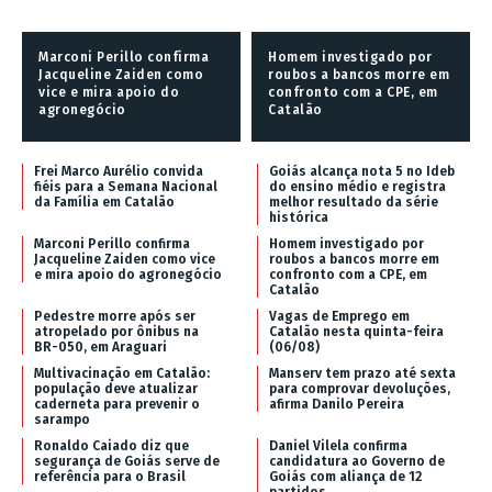
Marconi Perillo confirma
Homem investigado por
Jacqueline Zaiden como
roubos a bancos morre em
vice e mira apoio do
confronto com a CPE, em
agronegócio
Catalão
Frei Marco Aurélio convida
Goiás alcança nota 5 no Ideb
fiéis para a Semana Nacional
do ensino médio e registra
da Família em Catalão
melhor resultado da série
histórica
Marconi Perillo confirma
Homem investigado por
Jacqueline Zaiden como vice
roubos a bancos morre em
e mira apoio do agronegócio
confronto com a CPE, em
Catalão
Pedestre morre após ser
Vagas de Emprego em
atropelado por ônibus na
Catalão nesta quinta-feira
BR-050, em Araguari
(06/08)
Multivacinação em Catalão:
Manserv tem prazo até sexta
população deve atualizar
para comprovar devoluções,
caderneta para prevenir o
afirma Danilo Pereira
sarampo
Ronaldo Caiado diz que
Daniel Vilela confirma
segurança de Goiás serve de
candidatura ao Governo de
referência para o Brasil
Goiás com aliança de 12
partidos