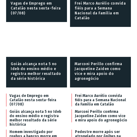
Vagas de Emprego em
Frei Marco Aurélio convida
Catalão nesta sexta-feira
fiéis para a Semana
(07/08)
Nacional da Família em
Catalão
Goiás alcança nota 5 no
Marconi Perillo confirma
Ideb do ensino médio e
Jacqueline Zaiden como
registra melhor resultado
vice e mira apoio do
da série histórica
agronegócio
Vagas de Emprego em
Frei Marco Aurélio convida
Catalão nesta sexta-feira
fiéis para a Semana Nacional
(07/08)
da Família em Catalão
Goiás alcança nota 5 no Ideb
Marconi Perillo confirma
do ensino médio e registra
Jacqueline Zaiden como vice
melhor resultado da série
e mira apoio do agronegócio
histórica
Homem investigado por
Pedestre morre após ser
roubos a bancos morre em
atropelado por ônibus na