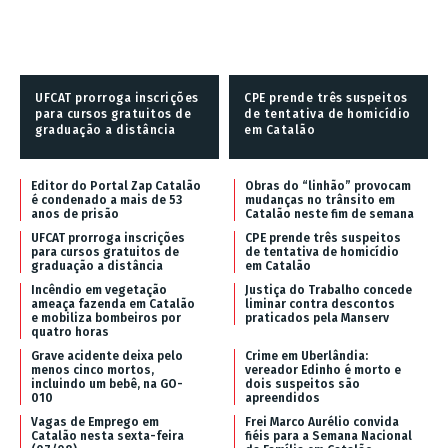
UFCAT prorroga inscrições
CPE prende três suspeitos
para cursos gratuitos de
de tentativa de homicídio
graduação a distância
em Catalão
Editor do Portal Zap Catalão
Obras do “linhão” provocam
é condenado a mais de 53
mudanças no trânsito em
anos de prisão
Catalão neste fim de semana
UFCAT prorroga inscrições
CPE prende três suspeitos
para cursos gratuitos de
de tentativa de homicídio
graduação a distância
em Catalão
Incêndio em vegetação
Justiça do Trabalho concede
ameaça fazenda em Catalão
liminar contra descontos
e mobiliza bombeiros por
praticados pela Manserv
quatro horas
Grave acidente deixa pelo
Crime em Uberlândia:
menos cinco mortos,
vereador Edinho é morto e
incluindo um bebê, na GO-
dois suspeitos são
010
apreendidos
Vagas de Emprego em
Frei Marco Aurélio convida
Catalão nesta sexta-feira
fiéis para a Semana Nacional