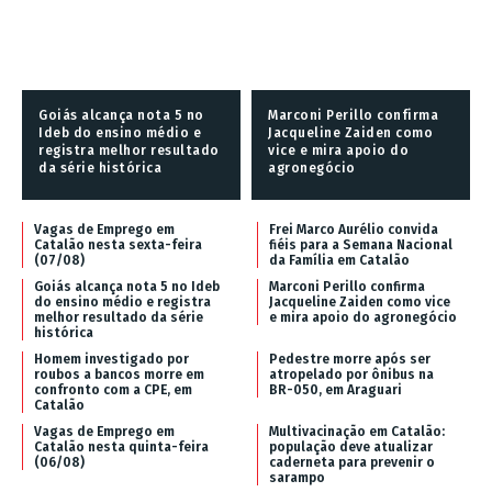
Goiás alcança nota 5 no
Marconi Perillo confirma
Ideb do ensino médio e
Jacqueline Zaiden como
registra melhor resultado
vice e mira apoio do
da série histórica
agronegócio
Vagas de Emprego em
Frei Marco Aurélio convida
Catalão nesta sexta-feira
fiéis para a Semana Nacional
(07/08)
da Família em Catalão
Goiás alcança nota 5 no Ideb
Marconi Perillo confirma
do ensino médio e registra
Jacqueline Zaiden como vice
melhor resultado da série
e mira apoio do agronegócio
histórica
Homem investigado por
Pedestre morre após ser
roubos a bancos morre em
atropelado por ônibus na
confronto com a CPE, em
BR-050, em Araguari
Catalão
Vagas de Emprego em
Multivacinação em Catalão:
Catalão nesta quinta-feira
população deve atualizar
(06/08)
caderneta para prevenir o
sarampo