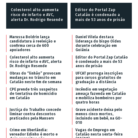
Colesterol alto aumenta
Editor do Portal Zap
risco de infarto e AVC,
Catalão é condenado a
alerta Dr. Rodrigo Resende
mais de 53 anos de prisão
Marussa Boldrin lança
Daniel Vilela destaca
candidatura à reeleição e
liderança do bispo Oídes
confirma cerca de 600
durante celebração em
apoiadores
Goiânia
Colesterol alto aumenta
Editor do Portal Zap Catalão
risco de infarto e AVC, alerta
é condenado a mais de 53
Dr. Rodrigo Resende
anos de prisão
Obras do “linhão” provocam
UFCAT prorroga inscrições
mudanças no trânsito em
para cursos gratuitos de
Catalão neste fim de semana
graduação a distância
CPE prende três suspeitos
Incêndio em vegetação
de tentativa de homicídio
ameaça fazenda em Catalão
em Catalão
e mobiliza bombeiros por
quatro horas
Justiça do Trabalho concede
Grave acidente deixa pelo
liminar contra descontos
menos cinco mortos,
praticados pela Manserv
incluindo um bebê, na GO-
010
Crime em Uberlândia:
Vagas de Emprego em
vereador Edinho é morto e
Catalão nesta sexta-feira