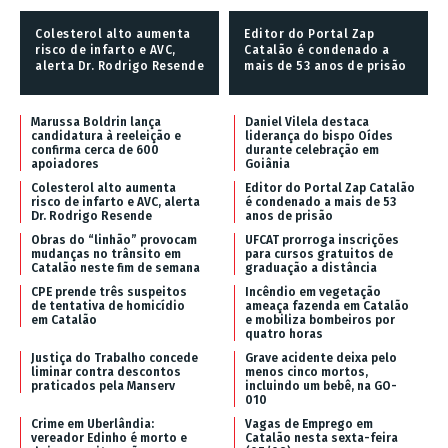
Colesterol alto aumenta
Editor do Portal Zap
risco de infarto e AVC,
Catalão é condenado a
alerta Dr. Rodrigo Resende
mais de 53 anos de prisão
Marussa Boldrin lança
Daniel Vilela destaca
candidatura à reeleição e
liderança do bispo Oídes
confirma cerca de 600
durante celebração em
apoiadores
Goiânia
Colesterol alto aumenta
Editor do Portal Zap Catalão
risco de infarto e AVC, alerta
é condenado a mais de 53
Dr. Rodrigo Resende
anos de prisão
Obras do “linhão” provocam
UFCAT prorroga inscrições
mudanças no trânsito em
para cursos gratuitos de
Catalão neste fim de semana
graduação a distância
CPE prende três suspeitos
Incêndio em vegetação
de tentativa de homicídio
ameaça fazenda em Catalão
em Catalão
e mobiliza bombeiros por
quatro horas
Justiça do Trabalho concede
Grave acidente deixa pelo
liminar contra descontos
menos cinco mortos,
praticados pela Manserv
incluindo um bebê, na GO-
010
Crime em Uberlândia:
Vagas de Emprego em
vereador Edinho é morto e
Catalão nesta sexta-feira