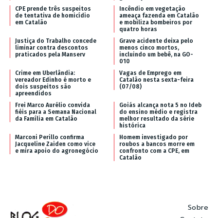
CPE prende três suspeitos
Incêndio em vegetação
de tentativa de homicídio
ameaça fazenda em Catalão
em Catalão
e mobiliza bombeiros por
quatro horas
Justiça do Trabalho concede
Grave acidente deixa pelo
liminar contra descontos
menos cinco mortos,
praticados pela Manserv
incluindo um bebê, na GO-
010
Crime em Uberlândia:
Vagas de Emprego em
vereador Edinho é morto e
Catalão nesta sexta-feira
dois suspeitos são
(07/08)
apreendidos
Frei Marco Aurélio convida
Goiás alcança nota 5 no Ideb
fiéis para a Semana Nacional
do ensino médio e registra
da Família em Catalão
melhor resultado da série
histórica
Marconi Perillo confirma
Homem investigado por
Jacqueline Zaiden como vice
roubos a bancos morre em
e mira apoio do agronegócio
confronto com a CPE, em
Catalão
Sobre