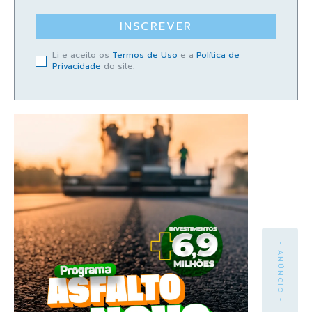
INSCREVER
Li e aceito os
Termos de Uso
e a
Política de
Privacidade
do site.
- ANÚNCIO -