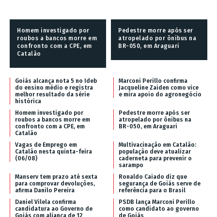
Homem investigado por
Pedestre morre após ser
roubos a bancos morre em
atropelado por ônibus na
confronto com a CPE, em
BR-050, em Araguari
Catalão
Goiás alcança nota 5 no Ideb
Marconi Perillo confirma
do ensino médio e registra
Jacqueline Zaiden como vice
melhor resultado da série
e mira apoio do agronegócio
histórica
Homem investigado por
Pedestre morre após ser
roubos a bancos morre em
atropelado por ônibus na
confronto com a CPE, em
BR-050, em Araguari
Catalão
Vagas de Emprego em
Multivacinação em Catalão:
Catalão nesta quinta-feira
população deve atualizar
(06/08)
caderneta para prevenir o
sarampo
Manserv tem prazo até sexta
Ronaldo Caiado diz que
para comprovar devoluções,
segurança de Goiás serve de
afirma Danilo Pereira
referência para o Brasil
Daniel Vilela confirma
PSDB lança Marconi Perillo
candidatura ao Governo de
como candidato ao governo
Goiás com aliança de 12
de Goiás