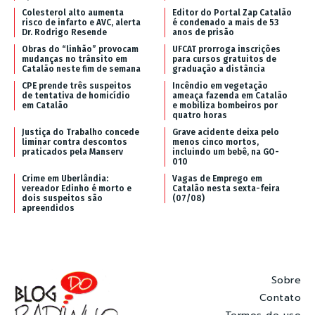
Colesterol alto aumenta
Editor do Portal Zap Catalão
risco de infarto e AVC, alerta
é condenado a mais de 53
Dr. Rodrigo Resende
anos de prisão
Obras do “linhão” provocam
UFCAT prorroga inscrições
mudanças no trânsito em
para cursos gratuitos de
Catalão neste fim de semana
graduação a distância
CPE prende três suspeitos
Incêndio em vegetação
de tentativa de homicídio
ameaça fazenda em Catalão
em Catalão
e mobiliza bombeiros por
quatro horas
Justiça do Trabalho concede
Grave acidente deixa pelo
liminar contra descontos
menos cinco mortos,
praticados pela Manserv
incluindo um bebê, na GO-
010
Crime em Uberlândia:
Vagas de Emprego em
vereador Edinho é morto e
Catalão nesta sexta-feira
dois suspeitos são
(07/08)
apreendidos
Sobre
Contato