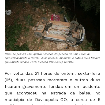
Carro de passeio com quatro pessoas despencou de uma altura de
aproximadamente 5 metros, duas pessoas morreram e outras duas ficaram
gravemente feridas. Foto: Fledson Bolivar/Zap Catalão
Por volta das 21 horas de ontem, sexta-feira
(05), duas pessoas morreram e outras duas
ficaram gravemente feridas em um acidente
que aconteceu na estrada da balsa, no
município de Davinópolis-GO, a cerca de 5