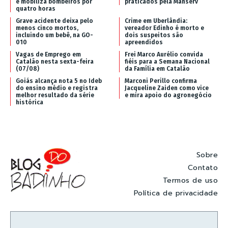
e mobiliza bombeiros por
praticados pela Manserv
quatro horas
Grave acidente deixa pelo
Crime em Uberlândia:
menos cinco mortos,
vereador Edinho é morto e
incluindo um bebê, na GO-
dois suspeitos são
010
apreendidos
Vagas de Emprego em
Frei Marco Aurélio convida
Catalão nesta sexta-feira
fiéis para a Semana Nacional
(07/08)
da Família em Catalão
Goiás alcança nota 5 no Ideb
Marconi Perillo confirma
do ensino médio e registra
Jacqueline Zaiden como vice
melhor resultado da série
e mira apoio do agronegócio
histórica
Sobre
Contato
Termos de uso
Política de privacidade