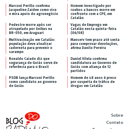
Marconi Perillo confirma
Homem investigado por
Jacqueline Zaiden como vice
roubos a bancos morre em
e mira apoio do agronegócio
confronto com a CPE, em
Catalão
Pedestre morre após ser
Vagas de Emprego em
atropelado por ônibus na
Catalão nesta quinta-feira
BR-050, em Araguari
(06/08)
Multivacinação em Catalão:
Manserv tem prazo até sexta
população deve atualizar
para comprovar devoluções,
caderneta para prevenir o
afirma Danilo Pereira
sarampo
Ronaldo Caiado diz que
Daniel Vilela confirma
segurança de Goiás serve de
candidatura ao Governo de
referência para o Brasil
Goiás com aliança de 12
partidos
PSDB lança Marconi Perillo
Homem de 48 anos é preso
como candidato ao governo
por suspeita de tráfico de
de Goiás
drogas em Catalão
Sobre
Contato