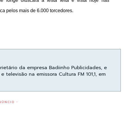
e longe ofuscará a festa feita e vista hoje nas
a pelos mais de 6.000 torcedores.
prietário da empresa Badiinho Publicidades, e
e televisão na emissora Cultura FM 101,1, em
NÚNCIO -