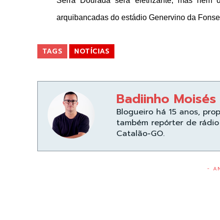
Serra Dourada será eletrizante, mas nem d
arquibancadas do estádio Genervino da Fonsec
TAGS
NOTÍCIAS
Badiinho Moisés
Blogueiro há 15 anos, pro
também repórter de rádio 
Catalão-GO.
- A