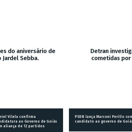
s do aniversário de
Detran investi
o Jardel Sebba.
cometidas por
niel Vilela confirma
PSDB lança Marconi Perillo co
ndidatura ao Governo de Goiás
candidato ao governo de Goiá
m aliança de 12 partidos