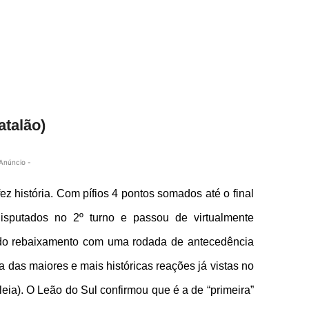
atalão)
Anúncio -
z história. Com pífios 4 pontos somados até o final
isputados no 2º turno e passou de virtualmente
e do rebaixamento com uma rodada de antecedência
 das maiores e mais históricas reações já vistas no
leia
). O Leão do Sul confirmou que é a de “primeira”