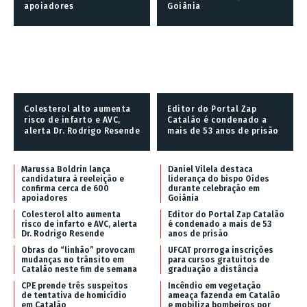
apoiadores
Goiânia
Colesterol alto aumenta
Editor do Portal Zap
risco de infarto e AVC,
Catalão é condenado a
alerta Dr. Rodrigo Resende
mais de 53 anos de prisão
Marussa Boldrin lança
Daniel Vilela destaca
candidatura à reeleição e
liderança do bispo Oídes
confirma cerca de 600
durante celebração em
apoiadores
Goiânia
Colesterol alto aumenta
Editor do Portal Zap Catalão
risco de infarto e AVC, alerta
é condenado a mais de 53
Dr. Rodrigo Resende
anos de prisão
Obras do “linhão” provocam
UFCAT prorroga inscrições
mudanças no trânsito em
para cursos gratuitos de
Catalão neste fim de semana
graduação a distância
CPE prende três suspeitos
Incêndio em vegetação
de tentativa de homicídio
ameaça fazenda em Catalão
em Catalão
e mobiliza bombeiros por