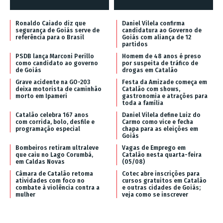
Ronaldo Caiado diz que
Daniel Vilela confirma
segurança de Goiás serve de
candidatura ao Governo de
referência para o Brasil
Goiás com aliança de 12
partidos
PSDB lança Marconi Perillo
Homem de 48 anos é preso
como candidato ao governo
por suspeita de tráfico de
de Goiás
drogas em Catalão
Grave acidente na GO-203
Festa da Amizade começa em
deixa motorista de caminhão
Catalão com shows,
morto em Ipameri
gastronomia e atrações para
toda a família
Catalão celebra 167 anos
Daniel Vilela define Luiz do
com corrida, bolo, desfile e
Carmo como vice e fecha
programação especial
chapa para as eleições em
Goiás
Bombeiros retiram ultraleve
Vagas de Emprego em
que caiu no Lago Corumbá,
Catalão nesta quarta-feira
em Caldas Novas
(05/08)
Câmara de Catalão retoma
Cotec abre inscrições para
atividades com foco no
cursos gratuitos em Catalão
combate à violência contra a
e outras cidades de Goiás;
mulher
veja como se inscrever