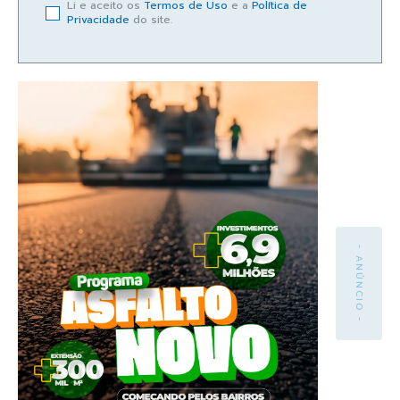
Li e aceito os
Termos de Uso
e a
Política de
Privacidade
do site.
- ANÚNCIO -