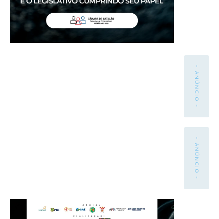
- ANÚNCIO -
- ANÚNCIO -