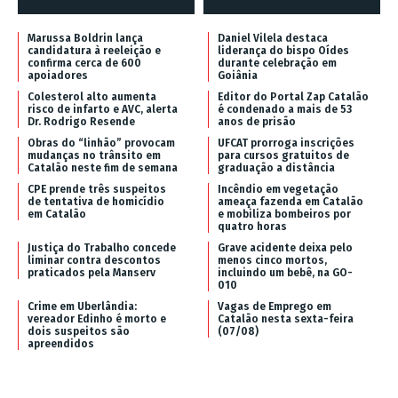
Marussa Boldrin lança
Daniel Vilela destaca
candidatura à reeleição e
liderança do bispo Oídes
confirma cerca de 600
durante celebração em
apoiadores
Goiânia
Colesterol alto aumenta
Editor do Portal Zap Catalão
risco de infarto e AVC, alerta
é condenado a mais de 53
Dr. Rodrigo Resende
anos de prisão
Obras do “linhão” provocam
UFCAT prorroga inscrições
mudanças no trânsito em
para cursos gratuitos de
Catalão neste fim de semana
graduação a distância
CPE prende três suspeitos
Incêndio em vegetação
de tentativa de homicídio
ameaça fazenda em Catalão
em Catalão
e mobiliza bombeiros por
quatro horas
Justiça do Trabalho concede
Grave acidente deixa pelo
liminar contra descontos
menos cinco mortos,
praticados pela Manserv
incluindo um bebê, na GO-
010
Crime em Uberlândia:
Vagas de Emprego em
vereador Edinho é morto e
Catalão nesta sexta-feira
dois suspeitos são
(07/08)
apreendidos