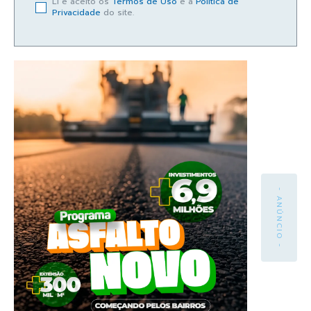
Li e aceito os
Termos de Uso
e a
Política de
Privacidade
do site.
- ANÚNCIO -