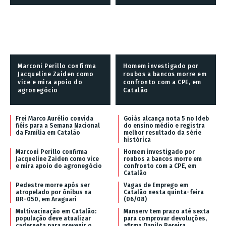
Marconi Perillo confirma
Homem investigado por
Jacqueline Zaiden como
roubos a bancos morre em
vice e mira apoio do
confronto com a CPE, em
agronegócio
Catalão
Frei Marco Aurélio convida
Goiás alcança nota 5 no Ideb
fiéis para a Semana Nacional
do ensino médio e registra
da Família em Catalão
melhor resultado da série
histórica
Marconi Perillo confirma
Homem investigado por
Jacqueline Zaiden como vice
roubos a bancos morre em
e mira apoio do agronegócio
confronto com a CPE, em
Catalão
Pedestre morre após ser
Vagas de Emprego em
atropelado por ônibus na
Catalão nesta quinta-feira
BR-050, em Araguari
(06/08)
Multivacinação em Catalão:
Manserv tem prazo até sexta
população deve atualizar
para comprovar devoluções,
caderneta para prevenir o
afirma Danilo Pereira