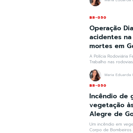
BR-050
Operação Dia
acidentes na
mortes em G
A Polícia Rodoviária
Trabalho nas rodovias
Maria Eduarda 
BR-050
Incêndio de 
vegetação à
Alegre de Go
Um incêndio em vege
Corpo de Bombeiros n