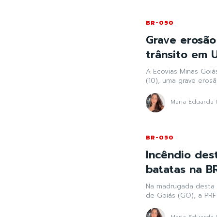
BR-050
Grave erosão
trânsito em 
A Ecovias Minas Goiá
(10), uma grave eros
Maria Eduarda 
BR-050
Incêndio des
batatas na 
Na madrugada desta 
de Goiás (GO), a PRF
Maria Eduarda 