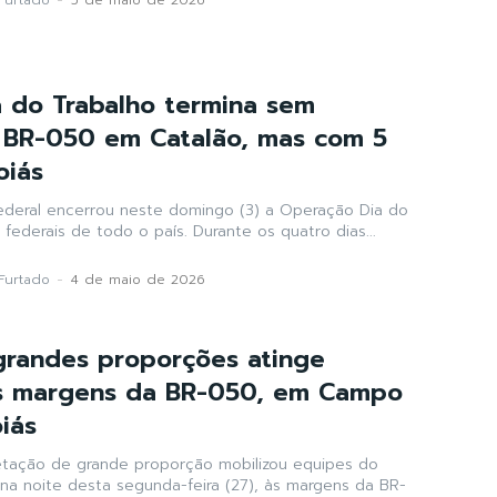
 do Trabalho termina sem
 BR-050 em Catalão, mas com 5
oiás
 Federal encerrou neste domingo (3) a Operação Dia do
 federais de todo o país. Durante os quatro dias...
Furtado
-
4 de maio de 2026
grandes proporções atinge
s margens da BR-050, em Campo
iás
tação de grande proporção mobilizou equipes do
a noite desta segunda-feira (27), às margens da BR-