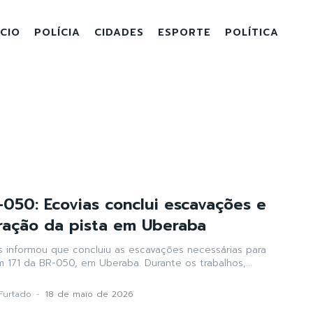
ICIO
POLÍCIA
CIDADES
ESPORTE
POLÍTICA
-050: Ecovias conclui escavações e
eração da pista em Uberaba
s informou que concluiu as escavações necessárias para
m 171 da BR-050, em Uberaba. Durante os trabalhos,...
Furtado
-
18 de maio de 2026