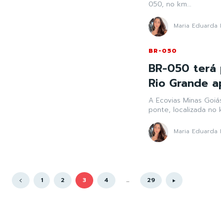
050, no km...
Maria Eduarda 
BR-050
BR-050 terá 
Rio Grande a
A Ecovias Minas Goiás
ponte, localizada no 
Maria Eduarda 
1
2
3
4
...
29