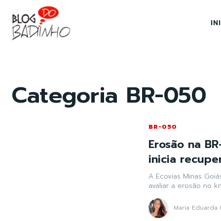
IN
Categoria
BR-050
BR-050
Erosão na BR
inicia recup
A Ecovias Minas Goiá
avaliar a erosão no k
Maria Eduarda 