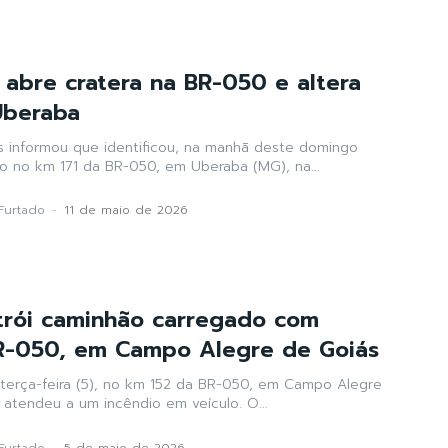
 abre cratera na BR-050 e altera
Uberaba
s informou que identificou, na manhã deste domingo
ão no km 171 da BR-050, em Uberaba (MG), na...
Furtado
-
11 de maio de 2026
trói caminhão carregado com
BR-050, em Campo Alegre de Goiás
terça-feira (5), no km 152 da BR-050, em Campo Alegre
 atendeu a um incêndio em veículo. O...
Furtado
-
5 de maio de 2026