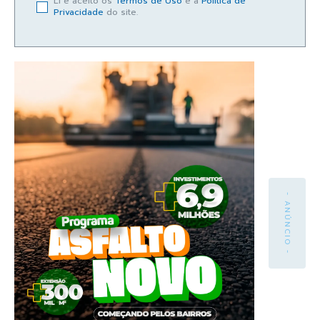
Li e aceito os
Termos de Uso
e a
Política de
Privacidade
do site.
- ANÚNCIO -