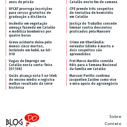
anos de prisão
Catalão neste fim de semana
UFCAT prorroga inscrições
CPE prende três suspeitos
para cursos gratuitos de
de tentativa de homicídio
graduação a distância
em Catalão
Incêndio em vegetação
Justiça do Trabalho concede
ameaça fazenda em Catalão
liminar contra descontos
e mobiliza bombeiros por
praticados pela Manserv
quatro horas
Grave acidente deixa pelo
Crime em Uberlândia:
menos cinco mortos,
vereador Edinho é morto e
incluindo um bebê, na GO-
dois suspeitos são
010
apreendidos
Vagas de Emprego em
Frei Marco Aurélio convida
Catalão nesta sexta-feira
fiéis para a Semana Nacional
(07/08)
da Família em Catalão
Goiás alcança nota 5 no Ideb
Marconi Perillo confirma
do ensino médio e registra
Jacqueline Zaiden como vice
melhor resultado da série
e mira apoio do agronegócio
histórica
Sobre
Contato