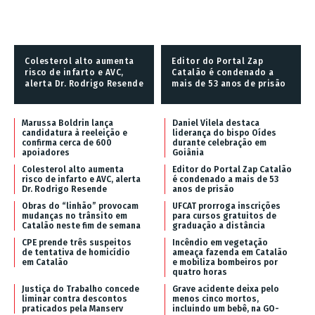
Colesterol alto aumenta
Editor do Portal Zap
risco de infarto e AVC,
Catalão é condenado a
alerta Dr. Rodrigo Resende
mais de 53 anos de prisão
Marussa Boldrin lança
Daniel Vilela destaca
candidatura à reeleição e
liderança do bispo Oídes
confirma cerca de 600
durante celebração em
apoiadores
Goiânia
Colesterol alto aumenta
Editor do Portal Zap Catalão
risco de infarto e AVC, alerta
é condenado a mais de 53
Dr. Rodrigo Resende
anos de prisão
Obras do “linhão” provocam
UFCAT prorroga inscrições
mudanças no trânsito em
para cursos gratuitos de
Catalão neste fim de semana
graduação a distância
CPE prende três suspeitos
Incêndio em vegetação
de tentativa de homicídio
ameaça fazenda em Catalão
em Catalão
e mobiliza bombeiros por
quatro horas
Justiça do Trabalho concede
Grave acidente deixa pelo
liminar contra descontos
menos cinco mortos,
praticados pela Manserv
incluindo um bebê, na GO-