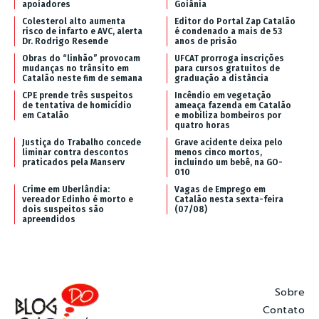
apoiadores
Goiânia
Colesterol alto aumenta
Editor do Portal Zap Catalão
risco de infarto e AVC, alerta
é condenado a mais de 53
Dr. Rodrigo Resende
anos de prisão
Obras do “linhão” provocam
UFCAT prorroga inscrições
mudanças no trânsito em
para cursos gratuitos de
Catalão neste fim de semana
graduação a distância
CPE prende três suspeitos
Incêndio em vegetação
de tentativa de homicídio
ameaça fazenda em Catalão
em Catalão
e mobiliza bombeiros por
quatro horas
Justiça do Trabalho concede
Grave acidente deixa pelo
liminar contra descontos
menos cinco mortos,
praticados pela Manserv
incluindo um bebê, na GO-
010
Crime em Uberlândia:
Vagas de Emprego em
vereador Edinho é morto e
Catalão nesta sexta-feira
dois suspeitos são
(07/08)
apreendidos
Sobre
Contato