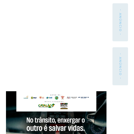
- ANÚNCIO -
- ANÚNCIO -