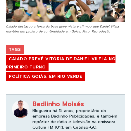
Caiado destacou a força da base governista e afirmou que Daniel Vilela
mantém um projeto de continuidade em Goiás. Foto: Reprodução
TAGS
CAIADO PREVÊ VITÓRIA DE DANIEL VILELA NO
PRIMEIRO TURNO
POLÍTICA GOIÁS: EM RIO VERDE
Badiinho Moisés
Blogueiro há 15 anos, proprietário da
empresa Badiinho Publicidades, e também
repórter de rádio e televisão na emissora
Cultura FM 101,1, em Catalão-GO.