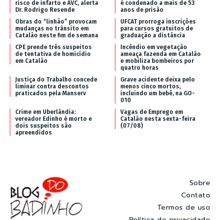
risco de infarto e AVC, alerta
é condenado a mais de 53
Dr. Rodrigo Resende
anos de prisão
Obras do “linhão” provocam
UFCAT prorroga inscrições
mudanças no trânsito em
para cursos gratuitos de
Catalão neste fim de semana
graduação a distância
CPE prende três suspeitos
Incêndio em vegetação
de tentativa de homicídio
ameaça fazenda em Catalão
em Catalão
e mobiliza bombeiros por
quatro horas
Justiça do Trabalho concede
Grave acidente deixa pelo
liminar contra descontos
menos cinco mortos,
praticados pela Manserv
incluindo um bebê, na GO-
010
Crime em Uberlândia:
Vagas de Emprego em
vereador Edinho é morto e
Catalão nesta sexta-feira
dois suspeitos são
(07/08)
apreendidos
Sobre
Contato
Termos de uso
Política de privacidade