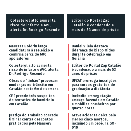
Colesterol alto aumenta
Editor do Portal Zap
risco de infarto e AVC,
Catalão é condenado a
alerta Dr. Rodrigo Resende
mais de 53 anos de prisão
Marussa Boldrin lança
Daniel Vilela destaca
candidatura à reeleição e
liderança do bispo Oídes
confirma cerca de 600
durante celebração em
apoiadores
Goiânia
Colesterol alto aumenta
Editor do Portal Zap Catalão
risco de infarto e AVC, alerta
é condenado a mais de 53
Dr. Rodrigo Resende
anos de prisão
Obras do “linhão” provocam
UFCAT prorroga inscrições
mudanças no trânsito em
para cursos gratuitos de
Catalão neste fim de semana
graduação a distância
CPE prende três suspeitos
Incêndio em vegetação
de tentativa de homicídio
ameaça fazenda em Catalão
em Catalão
e mobiliza bombeiros por
quatro horas
Justiça do Trabalho concede
Grave acidente deixa pelo
liminar contra descontos
menos cinco mortos,
praticados pela Manserv
incluindo um bebê, na GO-
010