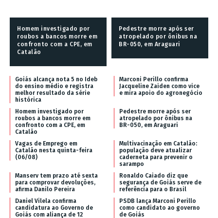
Homem investigado por
Pedestre morre após ser
roubos a bancos morre em
atropelado por ônibus na
confronto com a CPE, em
BR-050, em Araguari
Catalão
Goiás alcança nota 5 no Ideb
Marconi Perillo confirma
do ensino médio e registra
Jacqueline Zaiden como vice
melhor resultado da série
e mira apoio do agronegócio
histórica
Homem investigado por
Pedestre morre após ser
roubos a bancos morre em
atropelado por ônibus na
confronto com a CPE, em
BR-050, em Araguari
Catalão
Vagas de Emprego em
Multivacinação em Catalão:
Catalão nesta quinta-feira
população deve atualizar
(06/08)
caderneta para prevenir o
sarampo
Manserv tem prazo até sexta
Ronaldo Caiado diz que
para comprovar devoluções,
segurança de Goiás serve de
afirma Danilo Pereira
referência para o Brasil
Daniel Vilela confirma
PSDB lança Marconi Perillo
candidatura ao Governo de
como candidato ao governo
Goiás com aliança de 12
de Goiás