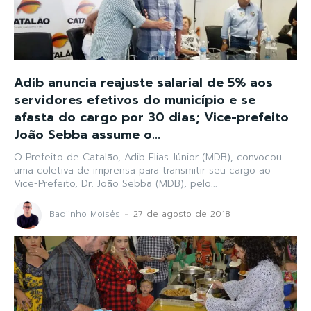
Adib anuncia reajuste salarial de 5% aos
servidores efetivos do município e se
afasta do cargo por 30 dias; Vice-prefeito
João Sebba assume o...
O Prefeito de Catalão, Adib Elias Júnior (MDB), convocou
uma coletiva de imprensa para transmitir seu cargo ao
Vice-Prefeito, Dr. João Sebba (MDB), pelo...
Badiinho Moisés
-
27 de agosto de 2018