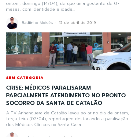
ontem, domingo (14/04), de que uma gestante de 07
meses, com identidade e idade...
Badiinho Moisés
-
15 de abril de 2019
SEM CATEGORIA
CRISE: MÉDICOS PARALISARAM
PARCIALMENTE ATENDIMENTO NO PRONTO
SOCORRO DA SANTA DE CATALÃO
A TV Anhanguera de Catalão levou ao ar no dia de ontem,
terça-feira (02/04), reportagem destacando a paralisação
dos Médicos Clínicos na Santa Casa...