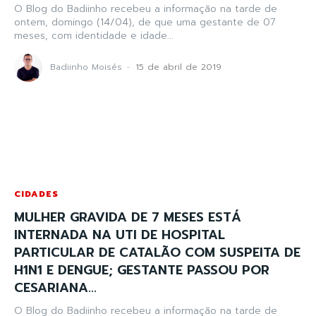
O Blog do Badiinho recebeu a informação na tarde de
ontem, domingo (14/04), de que uma gestante de 07
meses, com identidade e idade...
Badiinho Moisés
-
15 de abril de 2019
CIDADES
MULHER GRAVIDA DE 7 MESES ESTÁ
INTERNADA NA UTI DE HOSPITAL
PARTICULAR DE CATALÃO COM SUSPEITA DE
H1N1 E DENGUE; GESTANTE PASSOU POR
CESARIANA...
O Blog do Badiinho recebeu a informação na tarde de