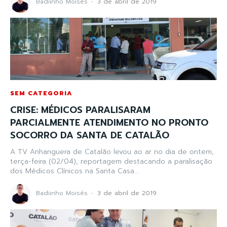
Badiinho Moisés
-
3 de abril de 2019
SEM CATEGORIA
CRISE: MÉDICOS PARALISARAM
PARCIALMENTE ATENDIMENTO NO PRONTO
SOCORRO DA SANTA DE CATALÃO
A TV Anhanguera de Catalão levou ao ar no dia de ontem,
terça-feira (02/04), reportagem destacando a paralisação
dos Médicos Clínicos na Santa Casa...
Badiinho Moisés
-
3 de abril de 2019