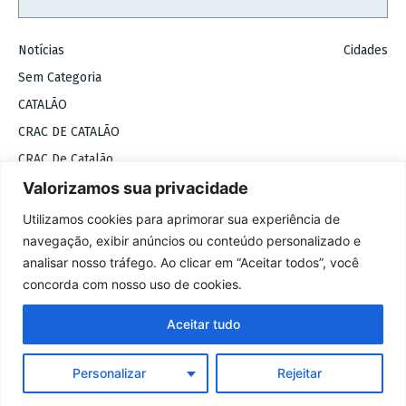
Notícias
Cidades
Sem Categoria
CATALÃO
CRAC DE CATALÃO
CRAC De Catalão
Valorizamos sua privacidade
COPYRIGHT 2026 © BADIINHO
Utilizamos cookies para aprimorar sua experiência de
navegação, exibir anúncios ou conteúdo personalizado e
analisar nosso tráfego. Ao clicar em “Aceitar todos”, você
concorda com nosso uso de cookies.
Sobre
Contato
Termos de uso
Política de privacidade
Aceitar tudo
1
Personalizar
Rejeitar
×