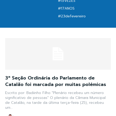
#15VEZES
#17ANOS
#23defevereiro
3ª Seção Ordinária do Parlamento de
Catalão foi marcada por muitas polémicas
Escrito por: Badiinho Filho "Plenário recebeu um número
significativo de pessoas" O plenário da Câmara Municipal
de Catalão, na tarde da última terça-feira (25), recebeu
um...