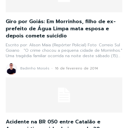
Giro por Goiás: Em Morrinhos, filho de ex-
prefeito de Água Limpa mata esposa e
depois comete suicídio
Escrito por: Alison Maia (Repórter Policial) Foto: Correio Sul
Goiano "O crime chocou a pequena cidade de Morrinhos."
Uma tragédia familiar ocorrida na noite deste sábado (15)...
Badiinho Moisés
-
16 de fevereiro de 2014
Acidente na BR 050 entre Catalão e