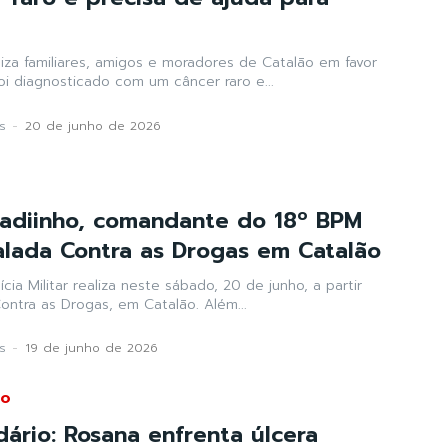
liza familiares, amigos e moradores de Catalão em favor
oi diagnosticado com um câncer raro e...
s
-
20 de junho de 2026
adiinho, comandante do 18º BPM
lada Contra as Drogas em Catalão
cia Militar realiza neste sábado, 20 de junho, a partir
ontra as Drogas, em Catalão. Além...
s
-
19 de junho de 2026
IO
dário: Rosana enfrenta úlcera