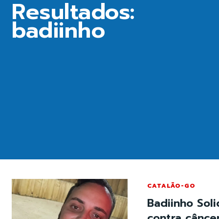
Resultados:
badiinho
CATALÃO-GO
Badiinho Soli
contra cânce