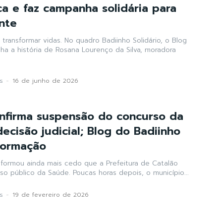
ca e faz campanha solidária para
ente
transformar vidas. No quadro Badiinho Solidário, o Blog
ha a história de Rosana Lourenço da Silva, moradora
s
-
16 de junho de 2026
onfirma suspensão do concurso da
ecisão judicial; Blog do Badiinho
formação
nformou ainda mais cedo que a Prefeitura de Catalão
o público da Saúde. Poucas horas depois, o município...
s
-
19 de fevereiro de 2026