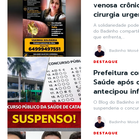
venosa crôni
cirurgia urg
A solidariedade pode 
do Badiinho compartil
que enfrenta,...
Badiinho Moisé
DESTAQUE
Prefeitura c
Saúde após d
antecipou in
O Blog do Badiinho i
suspenderia o concurs
Badiinho Moisé
DESTAQUE