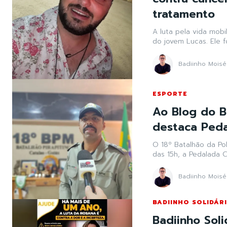
tratamento
A luta pela vida mobi
do jovem Lucas. Ele f
Badiinho Moisé
ESPORTE
Ao Blog do B
destaca Peda
O 18º Batalhão da Polí
das 15h, a Pedalada C
Badiinho Moisé
BADIINHO SOLIDÁR
Badiinho Soli