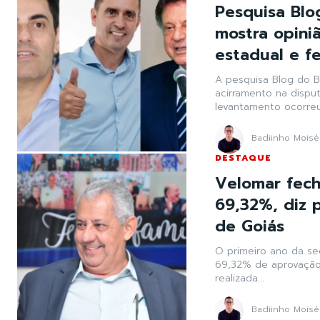
Pesquisa Blo
mostra opini
estadual e f
A pesquisa Blog do B
acirramento na disput
levantamento ocorreu.
Badiinho Moisé
DESTAQUE
Velomar fec
69,32%, diz 
de Goiás
O primeiro ano da se
69,32% de aprovação 
realizada...
Badiinho Moisé