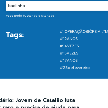
Você pode buscar pelo site todo
# OPERAÇÃOBIÓPSIA #
Tags:
#12ANOS
#14VEZES
#15VEZES
#17ANOS
#23defevereiro
dário: Jovem de Catalão luta
r raro e precisa de ajuda para