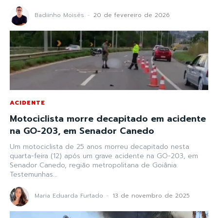
Badiinho Moisés
-
20 de fevereiro de 2026
ACIDENTE
Motociclista morre decapitado em acidente
na GO-203, em Senador Canedo
Um motociclista de 25 anos morreu decapitado nesta
quarta-feira (12) após um grave acidente na GO-203, em
Senador Canedo, região metropolitana de Goiânia.
Testemunhas...
Maria Eduarda Furtado
-
13 de novembro de 2025