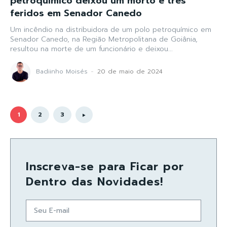
petroquímico deixou um morto e três
feridos em Senador Canedo
Um incêndio na distribuidora de um polo petroquímico em
Senador Canedo, na Região Metropolitana de Goiânia,
resultou na morte de um funcionário e deixou...
Badiinho Moisés
-
20 de maio de 2024
1
2
3
Inscreva-se para Ficar por
Dentro das Novidades!