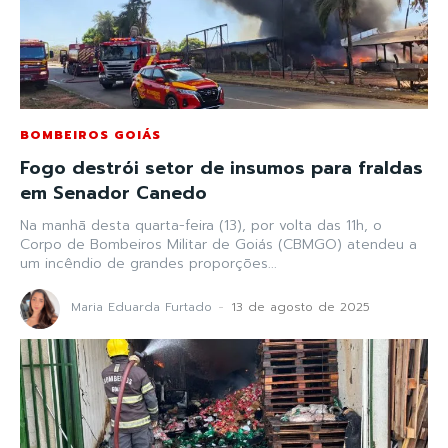
BOMBEIROS GOIÁS
Fogo destrói setor de insumos para fraldas
em Senador Canedo
Na manhã desta quarta-feira (13), por volta das 11h, o
Corpo de Bombeiros Militar de Goiás (CBMGO) atendeu a
um incêndio de grandes proporções...
Maria Eduarda Furtado
-
13 de agosto de 2025